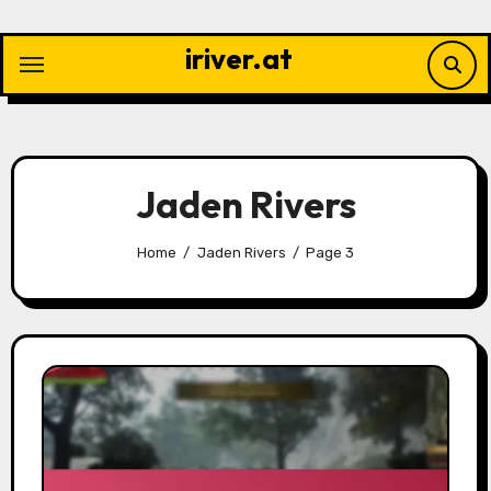
Skip
to
iriver.at
content
Jaden Rivers
Home
Jaden Rivers
Page 3