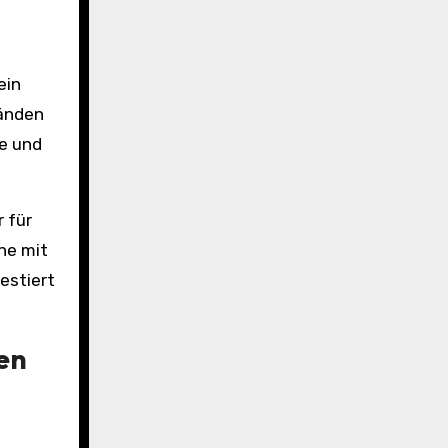
ein
tänden
de und
 für
ne mit
estiert
en