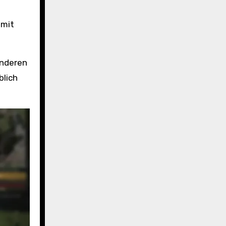
 mit
onderen
blich