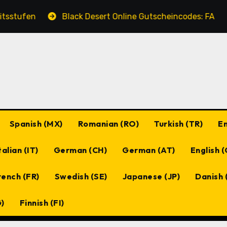
Black Desert Online Gutscheincodes: FAQs, Häufig geste
Spanish (MX)
Romanian (RO)
Turkish (TR)
En
talian (IT)
German (CH)
German (AT)
English 
rench (FR)
Swedish (SE)
Japanese (JP)
Danish 
G)
Finnish (FI)