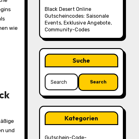
che
Black Desert Online
ogins
Gutscheincodes: Saisonale
ls
Events, Exklusive Angebote,
onen wie
Community-Codes
Suche
Search
for:
ck
Kategorien
mäßige
en und
Gutschein-Code-