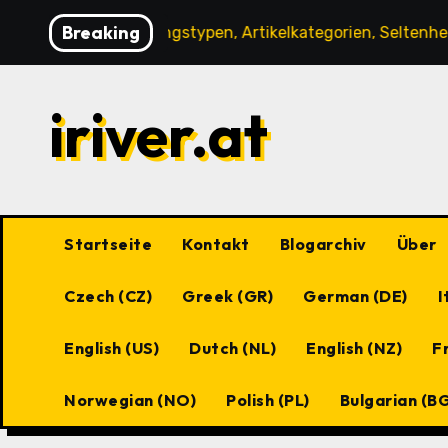
Skip
Breaking
Belohnungstypen, Artikelkategorien, Seltenheitsstufen
to
content
iriver.at
Startseite
Kontakt
Blogarchiv
Über
Czech (CZ)
Greek (GR)
German (DE)
I
English (US)
Dutch (NL)
English (NZ)
F
Norwegian (NO)
Polish (PL)
Bulgarian (B