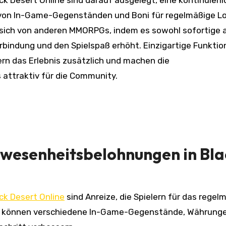
 Desert Online sind darauf ausgelegt, eine kontinuierli
l von In-Game-Gegenständen und Boni für regelmäßige L
sich von anderen MMORPGs, indem es sowohl sofortige a
lerbindung und den Spielspaß erhöht. Einzigartige Funkti
rn das Erlebnis zusätzlich und machen die
ttraktiv für die Community.
nwesenheitsbelohnungen in Bla
ck Desert Online
sind Anreize, die Spielern für das regel
n können verschiedene In-Game-Gegenstände, Währung