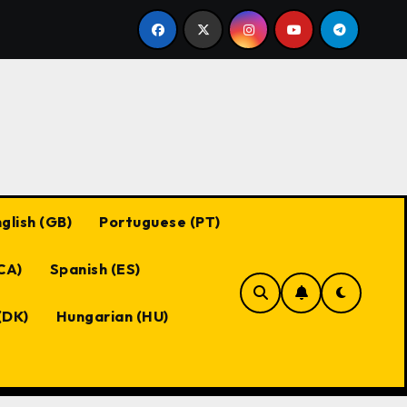
llte Fragen, Nutzeranfragen
Black Desert Online tä
glish (GB)
Portuguese (PT)
(CA)
Spanish (ES)
(DK)
Hungarian (HU)