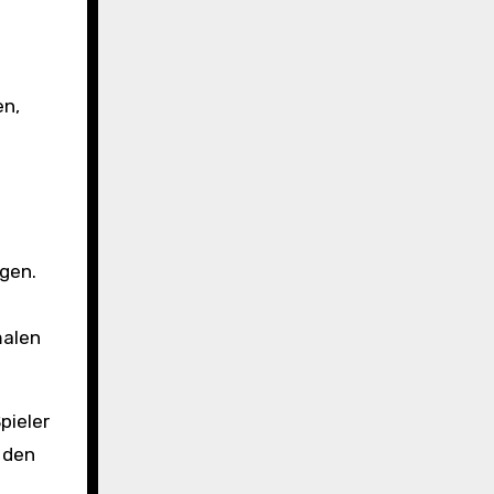
en,
gen.
malen
pieler
 den